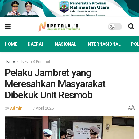
HOME
DAERAH
NASIONAL
INTERNASIONAL
POL
Home
Hukum & Kriminal
Pelaku Jambret yang
Meresahkan Masyarakat
Dibekuk Unit Resmob
A
by
Admin
7 April 2025
A