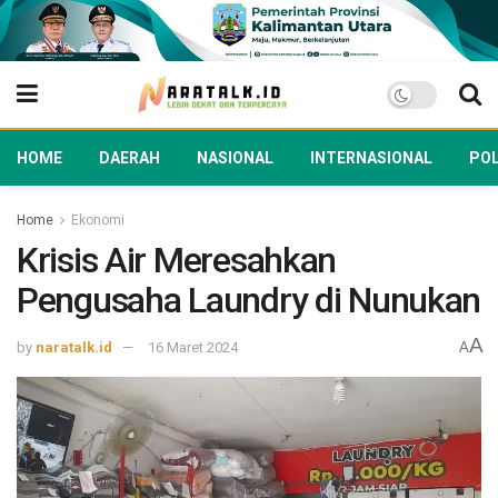
HOME
DAERAH
NASIONAL
INTERNASIONAL
POL
Home
Ekonomi
Krisis Air Meresahkan
Pengusaha Laundry di Nunukan
A
by
naratalk.id
16 Maret 2024
A