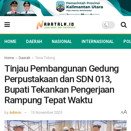
HOME
DAERAH
NASIONAL
INTERNASIONAL
POL
Home
Daerah
Tana Tidung
Tinjau Pembangunan Gedung
Perpustakaan dan SDN 013,
Bupati Tekankan Pengerjaan
Rampung Tepat Waktu
A
by
Admin
13 November 2025
A