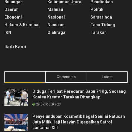
Bulungan
Kalimantan Utara
Pendidikan
Daerah
Malinau
Politik
Ekonomi
Nasional
Samarinda
Hukum & Kriminal
Nunukan
Tana Tidung
IKN
Olahraga
Tarakan
Ikuti Kami
Trending
Comments
Latest
Diduga Terlibat Peredaran Sabu 74 Kg, Seorang
Konten Kreator Tarakan Ditangkap
29 OKTOBER 2024
Penyelundupan Kosmetik Ilegal Senilai Ratusan
Juta Milik Haji Hasyim Digagalkan Satrol
Lantamal XIII