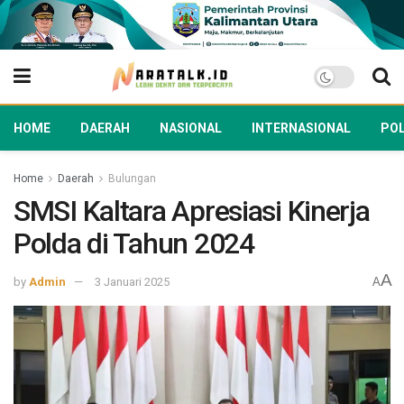
HOME
DAERAH
NASIONAL
INTERNASIONAL
POL
Home
Daerah
Bulungan
SMSI Kaltara Apresiasi Kinerja
Polda di Tahun 2024
A
by
Admin
3 Januari 2025
A