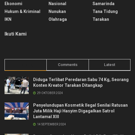
Balikpapan
Internasional
Opini
Berau
Kalimantan Timur
Pariwisata
Bulungan
Kalimantan Utara
Pendidikan
Daerah
Malinau
Politik
Ekonomi
Nasional
Samarinda
Hukum & Kriminal
Nunukan
Tana Tidung
IKN
Olahraga
Tarakan
Ikuti Kami
Trending
Comments
Latest
Diduga Terlibat Peredaran Sabu 74 Kg, Seorang
Konten Kreator Tarakan Ditangkap
29 OKTOBER 2024