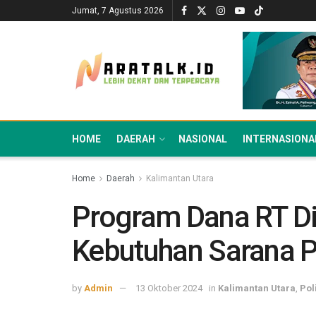
Jumat, 7 Agustus 2026
HOME
DAERAH
NASIONAL
INTERNASIONA
Home
Daerah
Kalimantan Utara
Program Dana RT D
Kebutuhan Sarana P
by
Admin
13 Oktober 2024
in
Kalimantan Utara
,
Poli