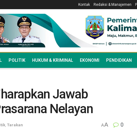
Kontak
Redaksi & Manajemen
L
POLITIK
HUKUM & KRIMINAL
EKONOMI
PENDIDIKAN
iharapkan Jawab
rasarana Nelayan
A
0
tik
,
Tarakan
A