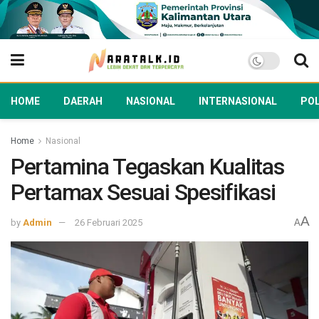
HOME
DAERAH
NASIONAL
INTERNASIONAL
POL
Home
Nasional
Pertamina Tegaskan Kualitas
Pertamax Sesuai Spesifikasi
A
by
Admin
26 Februari 2025
A