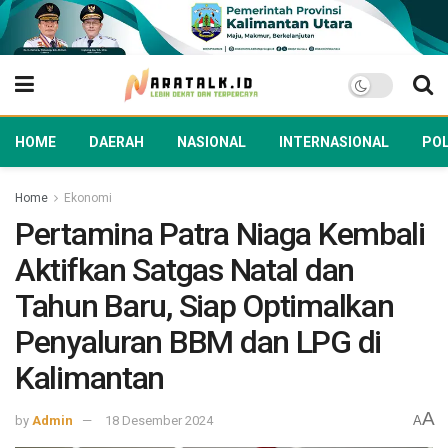
HOME
DAERAH
NASIONAL
INTERNASIONAL
POL
Home
Ekonomi
Pertamina Patra Niaga Kembali
Aktifkan Satgas Natal dan
Tahun Baru, Siap Optimalkan
Penyaluran BBM dan LPG di
Kalimantan
A
by
Admin
18 Desember 2024
A