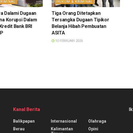
RIMINAL
HUKUM & KRIMINAL
ara Dalami Dugaan
Tiga Orang Ditetapkan
na Korupsi Dalam
Tersangka Dugaan Tipikor
redit Bank BRI
Belanja Hibah Pembuatan
SP
ASITA
10 FEBRUARI 2026
Kanal Berita
I
Balikpapan
Internasional
Olahraga
Berau
Kalimantan
Opini