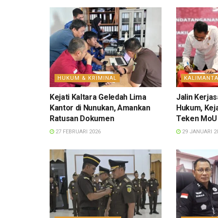
HUKUM & KRIMINAL
KALIMANT
Kejati Kaltara Geledah Lima
Jalin Kerj
Kantor di Nunukan, Amankan
Hukum, Keja
Ratusan Dokumen
Teken MoU
27 FEBRUARI 2026
29 JANUARI 2