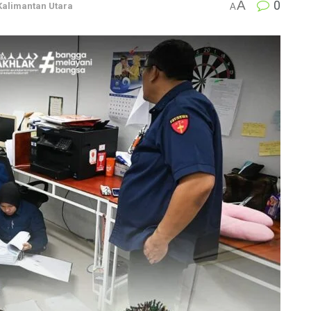
A
0
Kalimantan Utara
A