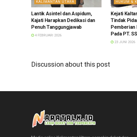
KALIMANTAN UTARA
HUKUM & K
Lantik Asintel dan Aspidum,
Kejati Kalt
Kajati Harapkan Dedikasi dan
Tindak Pida
Penuh Tanggungjawab
Pemberian K
Pada PT. S
4 FEBRUARI 2026
23 JUNI 2026
Discussion about this post