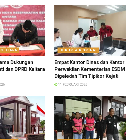
AN UTARA
HUKUM & KRIMINAL
asama Dukungan
Empat Kantor Dinas dan Kantor
ti dan DPRD Kaltara
Perwakilan Kementerian ESDM
Digeledah Tim Tipikor Kejati
026
11 FEBRUARI 2026