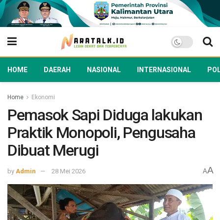
HOME
DAERAH
NASIONAL
INTERNASIONAL
POL
Home
Ekonomi
Pemasok Sapi Diduga lakukan
Praktik Monopoli, Pengusaha
Dibuat Merugi
A
by
Admin
28 Mei 2026
A