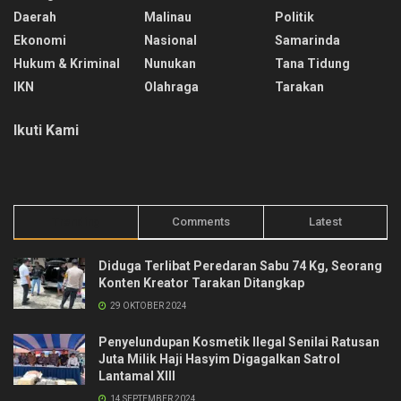
Daerah
Malinau
Politik
Ekonomi
Nasional
Samarinda
Hukum & Kriminal
Nunukan
Tana Tidung
IKN
Olahraga
Tarakan
Ikuti Kami
Trending
Comments
Latest
Diduga Terlibat Peredaran Sabu 74 Kg, Seorang
Konten Kreator Tarakan Ditangkap
29 OKTOBER 2024
Penyelundupan Kosmetik Ilegal Senilai Ratusan
Juta Milik Haji Hasyim Digagalkan Satrol
Lantamal XIII
14 SEPTEMBER 2024