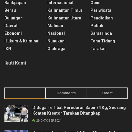
Balikpapan
Internasional
Opini
Berau
Kalimantan Timur
Pariwisata
Bulungan
Kalimantan Utara
Pendidikan
Daerah
Malinau
Politik
Ekonomi
Nasional
Samarinda
Hukum & Kriminal
Nunukan
Tana Tidung
IKN
Olahraga
Tarakan
Ikuti Kami
Trending
Comments
Latest
Diduga Terlibat Peredaran Sabu 74 Kg, Seorang
Konten Kreator Tarakan Ditangkap
29 OKTOBER 2024