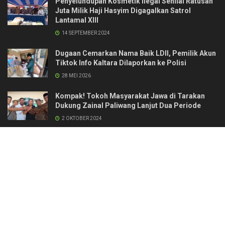
Penyelundupan Kosmetik Ilegal Senilai Ratusan
Juta Milik Haji Hasyim Digagalkan Satrol
Lantamal XIII
14 SEPTEMBER 2024
Dugaan Cemarkan Nama Baik LDII, Pemilik Akun
Tiktok Info Kaltara Dilaporkan ke Polisi
28 MEI 2026
Kompak! Tokoh Masyarakat Jawa di Tarakan
Dukung Zainal Paliwang Lanjut Dua Periode
2 OKTOBER 2024
Kontak
Redaksi & Manajemen
Pedoman Media Siber
Standar Perlindungan Profesi Wartawan
© 2024 naratalk.id. All Right Reserverd