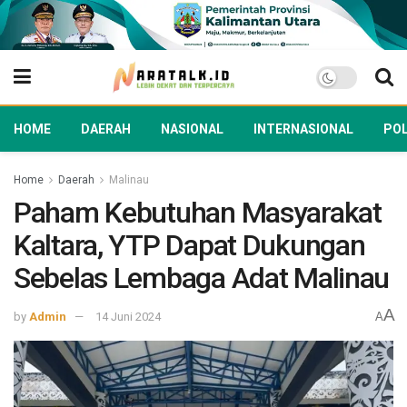
HOME
DAERAH
NASIONAL
INTERNASIONAL
POL
Home
Daerah
Malinau
Paham Kebutuhan Masyarakat
Kaltara, YTP Dapat Dukungan
Sebelas Lembaga Adat Malinau
A
by
Admin
14 Juni 2024
A