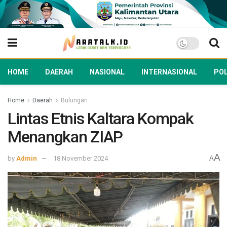
HOME
DAERAH
NASIONAL
INTERNASIONAL
POL
Home
Daerah
Bulungan
Lintas Etnis Kaltara Kompak
Menangkan ZIAP
A
by
Admin
18 November 2024
A