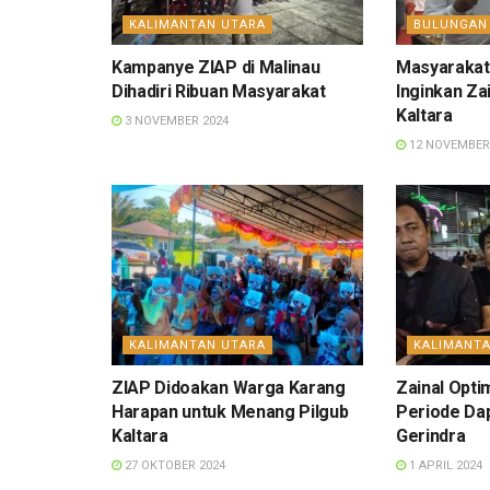
KALIMANTAN UTARA
BULUNGAN
Kampanye ZIAP di Malinau
Masyarakat
Dihadiri Ribuan Masyarakat
Inginkan Za
Kaltara
3 NOVEMBER 2024
12 NOVEMBER
KALIMANTAN UTARA
KALIMANT
ZIAP Didoakan Warga Karang
Zainal Opti
Harapan untuk Menang Pilgub
Periode Da
Kaltara
Gerindra
27 OKTOBER 2024
1 APRIL 2024