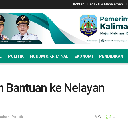
Kontak
Redaksi & Manajemen
L
POLITIK
HUKUM & KRIMINAL
EKONOMI
PENDIDIKAN
n Bantuan ke Nelayan
A
0
nukan
,
Politik
A