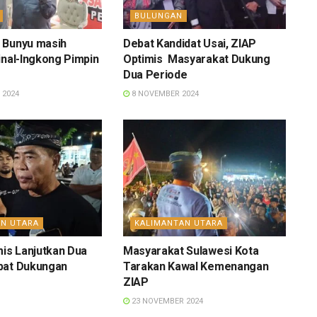
BULUNGAN
 Bunyu masih
Debat Kandidat Usai, ZIAP
inal-Ingkong Pimpin
Optimis Masyarakat Dukung
Dua Periode
 2024
8 NOVEMBER 2024
AN UTARA
KALIMANTAN UTARA
mis Lanjutkan Dua
Masyarakat Sulawesi Kota
pat Dukungan
Tarakan Kawal Kemenangan
ZIAP
23 NOVEMBER 2024