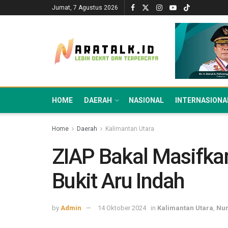
Jumat, 7 Agustus 2026
HOME
DAERAH
NASIONAL
INTERNASIONA
Home
Daerah
Kalimantan Utara
ZIAP Bakal Masifka
Bukit Aru Indah
by
Admin
14 Oktober 2024
in
Kalimantan Utara
,
Nu