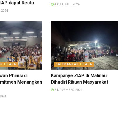
IAP dapat Restu
4 OKTOBER 2024
 2024
AN UTARA
KALIMANTAN UTARA
wan Phinisi di
Kampanye ZIAP di Malinau
omitmen Menangkan
Dihadiri Ribuan Masyarakat
3 NOVEMBER 2024
2024