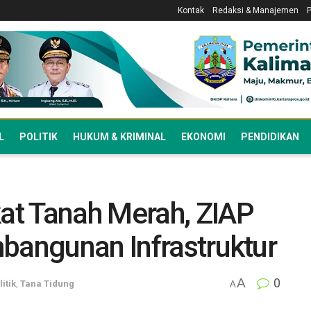
Kontak
Redaksi & Manajemen
L
POLITIK
HUKUM & KRIMINAL
EKONOMI
PENDIDIKAN
t Tanah Merah, ZIAP
bangunan Infrastruktur
A
0
litik
,
Tana Tidung
A