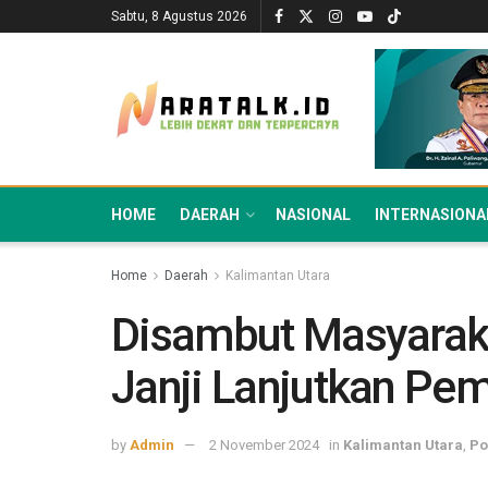
Sabtu, 8 Agustus 2026
HOME
DAERAH
NASIONAL
INTERNASIONA
Home
Daerah
Kalimantan Utara
Disambut Masyaraka
Janji Lanjutkan Pem
by
Admin
2 November 2024
in
Kalimantan Utara
,
Po