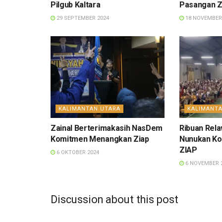
Pilgub Kaltara
Pasangan Z
29 SEPTEMBER 2024
18 NOVEMBER
KALIMANTAN UTARA
KALIMANT
Zainal Berterimakasih NasDem
Ribuan Rela
Komitmen Menangkan Ziap
Nunukan K
ZIAP
6 OKTOBER 2024
6 NOVEMBER 
Discussion about this post