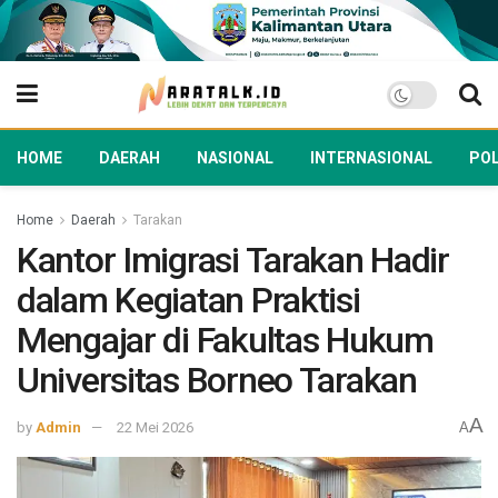
HOME
DAERAH
NASIONAL
INTERNASIONAL
POL
Home
Daerah
Tarakan
Kantor Imigrasi Tarakan Hadir
dalam Kegiatan Praktisi
Mengajar di Fakultas Hukum
Universitas Borneo Tarakan
A
by
Admin
22 Mei 2026
A