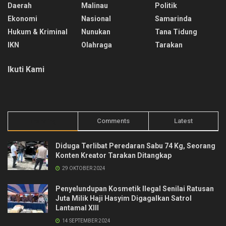
Daerah
Malinau
Politik
Ekonomi
Nasional
Samarinda
Hukum & Kriminal
Nunukan
Tana Tidung
IKN
Olahraga
Tarakan
Ikuti Kami
Trending
Comments
Latest
Diduga Terlibat Peredaran Sabu 74 Kg, Seorang
Konten Kreator Tarakan Ditangkap
29 OKTOBER 2024
Penyelundupan Kosmetik Ilegal Senilai Ratusan
Juta Milik Haji Hasyim Digagalkan Satrol
Lantamal XIII
14 SEPTEMBER 2024