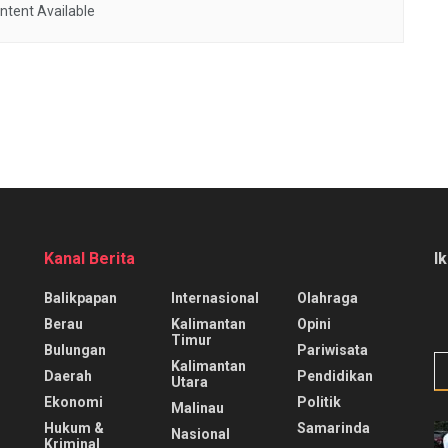
ntent Available
Kanal Berita
I
Balikpapan
Internasional
Olahraga
Berau
Kalimantan
Opini
Timur
Bulungan
Pariwisata
Kalimantan
Daerah
Pendidikan
Utara
Ekonomi
Politik
Malinau
Hukum &
Samarinda
Nasional
Kriminal