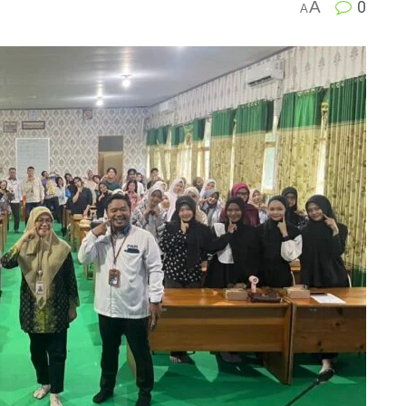
A
0
A