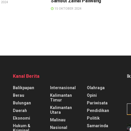
Sambut Zainal Paliwang
 2024
15 OKTOBER 2024
Kanal Berita
I
Balikpapan
Internasional
Olahraga
Berau
Kalimantan
Opini
Timur
Bulungan
Pariwisata
Kalimantan
Daerah
Pendidikan
Utara
Ekonomi
Politik
Malinau
Hukum &
Samarinda
Nasional
Kriminal