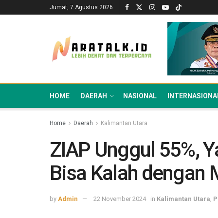
Jumat, 7 Agustus 2026
HOME
DAERAH
NASIONAL
INTERNASIONA
Home
Daerah
Kalimantan Utara
ZIAP Unggul 55%, Y
Bisa Kalah dengan 
by
Admin
22 November 2024
in
Kalimantan Utara
,
P