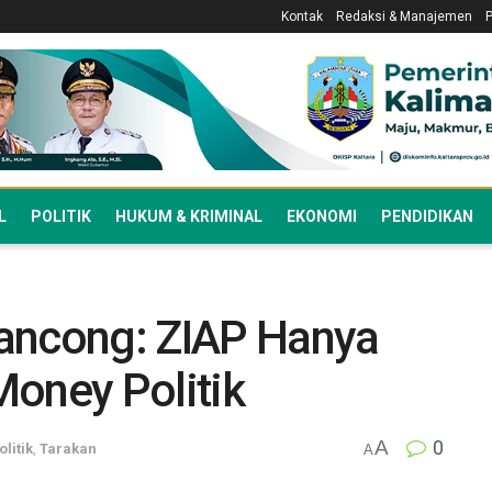
Kontak
Redaksi & Manajemen
L
POLITIK
HUKUM & KRIMINAL
EKONOMI
PENDIDIKAN
ancong: ZIAP Hanya
Money Politik
A
0
olitik
,
Tarakan
A