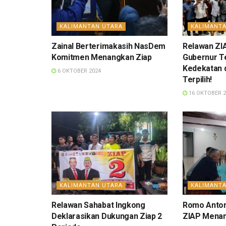
KALIMANTAN UTARA
KALIMANT
Zainal Berterimakasih NasDem
Relawan ZIA
Komitmen Menangkan Ziap
Gubernur Te
Kedekatan 
6 OKTOBER 2024
Terpilih!
16 OKTOBER 2
KALIMANTAN UTARA
KALIMANT
Relawan Sahabat Ingkong
Romo Anton
Deklarasikan Dukungan Ziap 2
ZIAP Menan