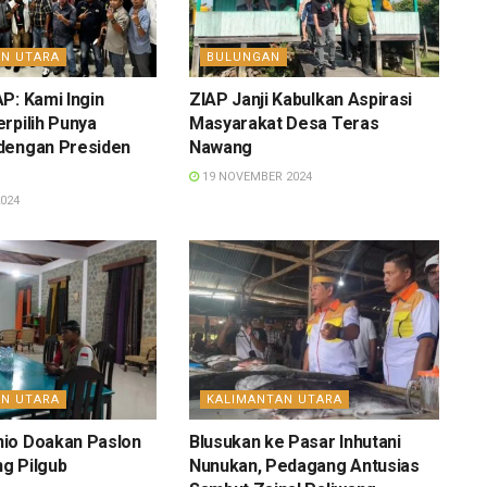
AN UTARA
BULUNGAN
P: Kami Ingin
ZIAP Janji Kabulkan Aspirasi
rpilih Punya
Masyarakat Desa Teras
dengan Presiden
Nawang
19 NOVEMBER 2024
024
AN UTARA
KALIMANTAN UTARA
io Doakan Paslon
Blusukan ke Pasar Inhutani
g Pilgub
Nunukan, Pedagang Antusias