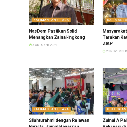
KALIMANTAN UTARA
KALIMANT
NasDem Pastikan Solid
Masyarakat
Menangkan Zainal-Ingkong
Tarakan Ka
ZIAP
3 OKTOBER 2024
23 NOVEMBER
KALIMANTAN UTARA
BULUNGAN
Silahturahmi dengan Relawan
Zainal A P
Barista, Zainal Paparkan
Rekreasi di