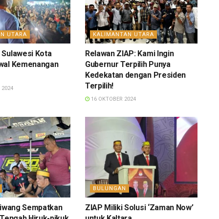
AN UTARA
KALIMANTAN UTARA
 Sulawesi Kota
Relawan ZIAP: Kami Ingin
wal Kemenangan
Gubernur Terpilih Punya
Kedekatan dengan Presiden
Terpilih!
 2024
16 OKTOBER 2024
BULUNGAN
aliwang Sempatkan
ZIAP Miliki Solusi ‘Zaman Now’
 Tengah Hiruk-pikuk
untuk Kaltara