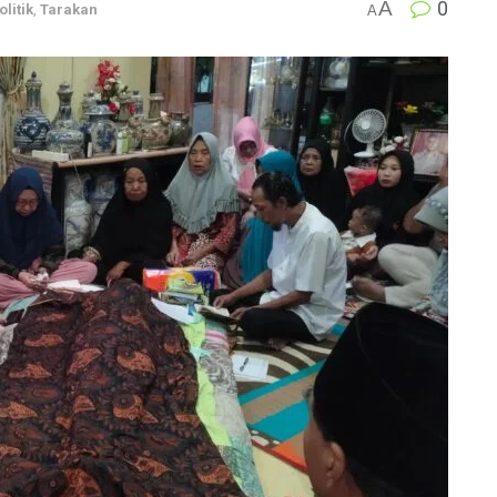
A
0
olitik
,
Tarakan
A