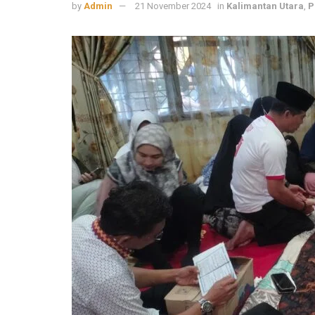
by
Admin
21 November 2024
in
Kalimantan Utara
,
P