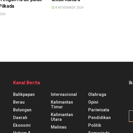
Pilkada
8 NOVEMBER 2024
024
Kanal Berita
I
Balikpapan
Internasional
Olahraga
Berau
Kalimantan
Opini
Timur
Bulungan
Pariwisata
Kalimantan
Daerah
Pendidikan
Utara
Ekonomi
Politik
Malinau