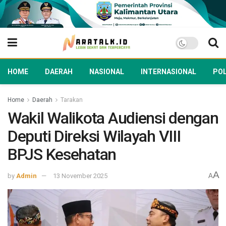
HOME
DAERAH
NASIONAL
INTERNASIONAL
POL
Home
Daerah
Tarakan
Wakil Walikota Audiensi dengan
Deputi Direksi Wilayah VIII
BPJS Kesehatan
A
by
Admin
13 November 2025
A