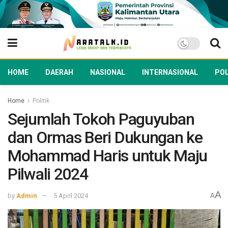
HOME
DAERAH
NASIONAL
INTERNASIONAL
POL
Home
Politik
Sejumlah Tokoh Paguyuban
dan Ormas Beri Dukungan ke
Mohammad Haris untuk Maju
Pilwali 2024
A
by
Admin
5 April 2024
A