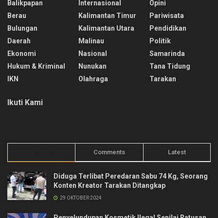
Balikpapan
Internasional
Opini
Berau
Kalimantan Timur
Pariwisata
Bulungan
Kalimantan Utara
Pendidikan
Daerah
Malinau
Politik
Ekonomi
Nasional
Samarinda
Hukum & Kriminal
Nunukan
Tana Tidung
IKN
Olahraga
Tarakan
Ikuti Kami
Trending
Comments
Latest
Diduga Terlibat Peredaran Sabu 74 Kg, Seorang
Konten Kreator Tarakan Ditangkap
29 OKTOBER 2024
Penyelundupan Kosmetik Ilegal Senilai Ratusan