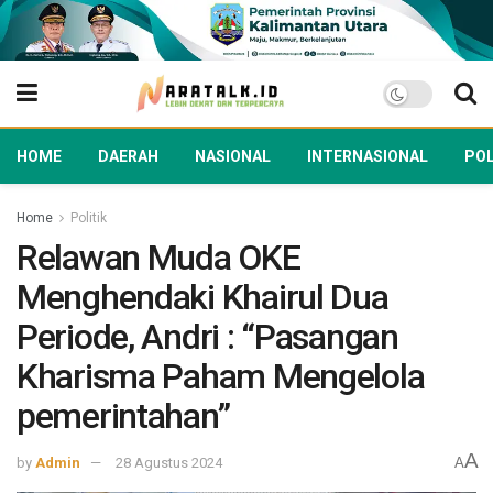
HOME
DAERAH
NASIONAL
INTERNASIONAL
POL
Home
Politik
Relawan Muda OKE
Menghendaki Khairul Dua
Periode, Andri : “Pasangan
Kharisma Paham Mengelola
pemerintahan”
A
by
Admin
28 Agustus 2024
A