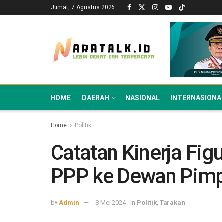
Jumat, 7 Agustus 2026
HOME
DAERAH
NASIONAL
INTERNASIONA
Home
Politik
Catatan Kinerja Fi
PPP ke Dewan Pimp
by
Admin
8 Mei 2024
in
Politik
,
Tarakan