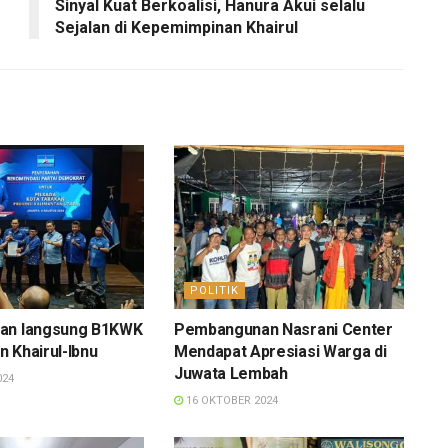
Sinyal Kuat Berkoalisi, Hanura Akui selalu
Sejalan di Kepemimpinan Khairul
POLITIK
an langsung B1KWK
Pembangunan Nasrani Center
 Khairul-Ibnu
Mendapat Apresiasi Warga di
Juwata Lembah
024
16 OKTOBER 2024