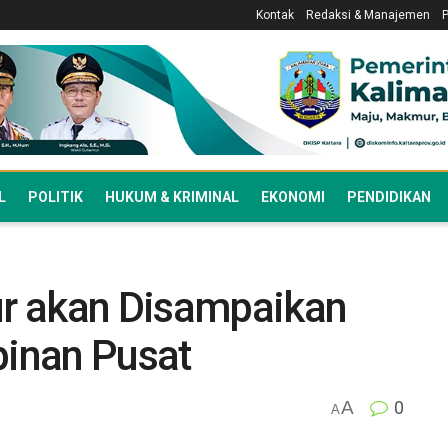
Kontak
Redaksi & Manajemen
L
POLITIK
HUKUM & KRIMINAL
EKONOMI
PENDIDIKAN
gur akan Disampaikan
inan Pusat
A
0
A