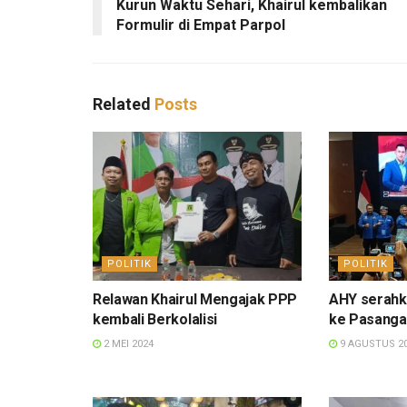
Kurun Waktu Sehari, Khairul kembalikan
Formulir di Empat Parpol
Related
Posts
POLITIK
POLITIK
Relawan Khairul Mengajak PPP
AHY serahk
kembali Berkolalisi
ke Pasangan
2 MEI 2024
9 AGUSTUS 2