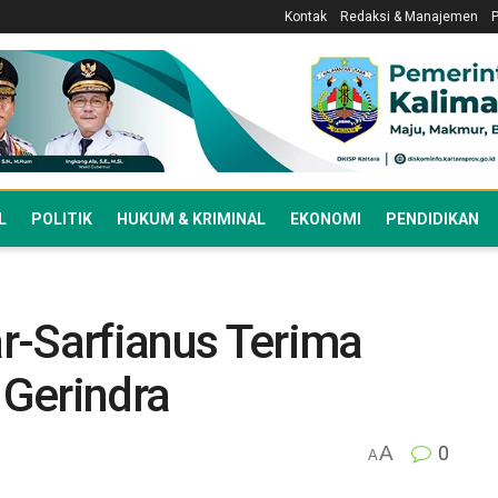
Kontak
Redaksi & Manajemen
L
POLITIK
HUKUM & KRIMINAL
EKONOMI
PENDIDIKAN
r-Sarfianus Terima
Gerindra
A
0
A