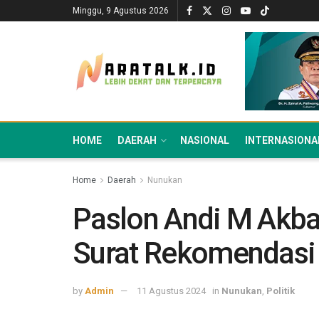
Minggu, 9 Agustus 2026
HOME
DAERAH
NASIONAL
INTERNASIONA
Home
Daerah
Nunukan
Paslon Andi M Akba
Surat Rekomendasi 
by
Admin
11 Agustus 2024
in
Nunukan
,
Politik