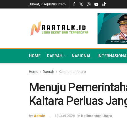
Jumat, 7 Agustus 2026
HOME
DAERAH
NASIONAL
INTERNASIONA
Home
Daerah
Kalimantan Utara
Menuju Pemerintaha
Kaltara Perluas Ja
by
Admin
12 Juni 2026
in
Kalimantan Utara