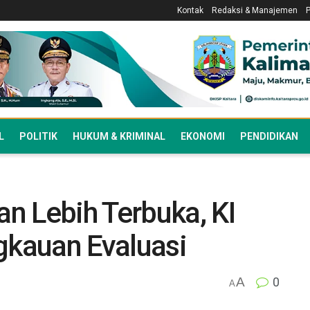
Kontak
Redaksi & Manajemen
L
POLITIK
HUKUM & KRIMINAL
EKONOMI
PENDIDIKAN
n Lebih Terbuka, KI
ngkauan Evaluasi
A
0
A