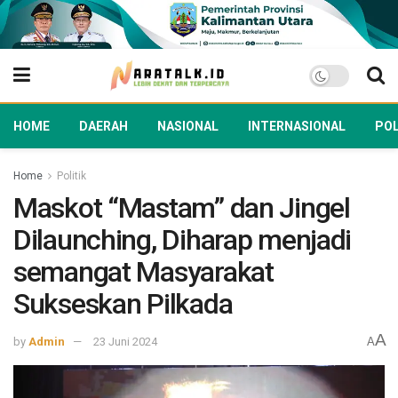
HOME
DAERAH
NASIONAL
INTERNASIONAL
POL
Home
Politik
Maskot “Mastam” dan Jingel
Dilaunching, Diharap menjadi
semangat Masyarakat
Sukseskan Pilkada
A
by
Admin
23 Juni 2024
A