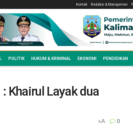
Kontak
Redaksi & Manajemen
L
POLITIK
HUKUM & KRIMINAL
EKONOMI
PENDIDIKAN
: Khairul Layak dua
A
0
A