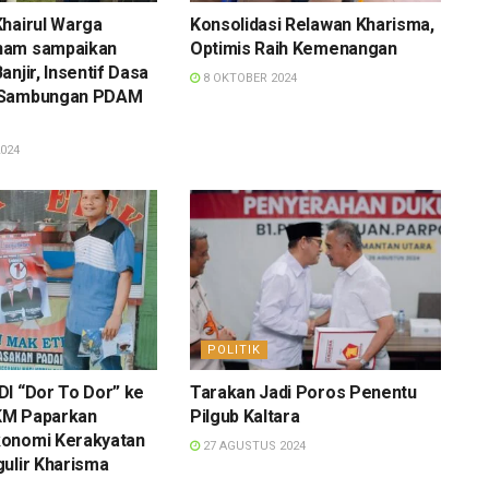
hairul Warga
Konsolidasi Relawan Kharisma,
nam sampaikan
Optimis Raih Kemenangan
njir, Insentif Dasa
8 OKTOBER 2024
 Sambungan PDAM
024
POLITIK
I “Dor To Dor” ke
Tarakan Jadi Poros Penentu
KM Paparkan
Pilgub Kaltara
onomi Kerakyatan
27 AGUSTUS 2024
ulir Kharisma