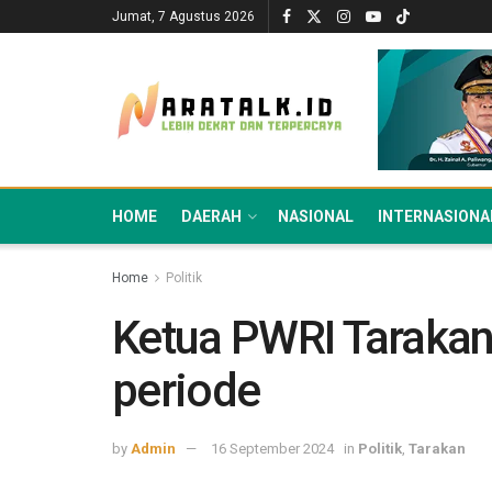
Jumat, 7 Agustus 2026
HOME
DAERAH
NASIONAL
INTERNASIONA
Home
Politik
Ketua PWRI Tarakan 
periode
by
Admin
16 September 2024
in
Politik
,
Tarakan