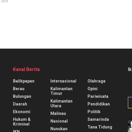
 2024
Kanal Berita
I
Balikpapan
Internasional
Olahraga
Berau
Kalimantan
Opini
Timur
Bulungan
Pariwisata
Kalimantan
Daerah
Pendidikan
Utara
Ekonomi
Politik
Malinau
Hukum &
Samarinda
Nasional
Kriminal
Tana Tidung
Nunukan
IKN