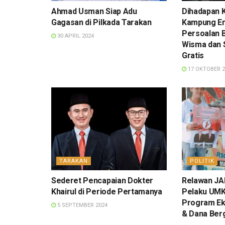
Ahmad Usman Siap Adu
Dihadapan K
Gagasan di Pilkada Tarakan
Kampung E
Persoalan Ba
30 APRIL 2024
Wisma dan
Gratis
17 OKTOBER 2
TARAKAN
POLITIK
Sederet Pencapaian Dokter
Relawan JAD
Khairul di Periode Pertamanya
Pelaku UM
Program Ek
5 SEPTEMBER 2024
& Dana Berg