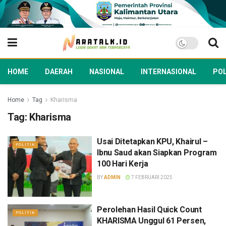
HOME
DAERAH
NASIONAL
INTERNASIONAL
POL
Home
Tag
Kharisma
Tag:
Kharisma
Usai Ditetapkan KPU, Khairul –
POLITIK
Ibnu Saud akan Siapkan Program
100 Hari Kerja
BY
ADMIN
7 FEBRUARI 2025
Perolehan Hasil Quick Count
POLITIK
KHARISMA Unggul 61 Persen,