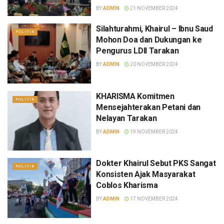
BY
ADMIN
21 NOVEMBER 2024
Silahturahmi, Khairul – Ibnu Saud
POLITIK
Mohon Doa dan Dukungan ke
Pengurus LDII Tarakan
BY
ADMIN
20 NOVEMBER 2024
KHARISMA Komitmen
POLITIK
Mensejahterakan Petani dan
Nelayan Tarakan
BY
ADMIN
19 NOVEMBER 2024
Dokter Khairul Sebut PKS Sangat
POLITIK
Konsisten Ajak Masyarakat
Coblos Kharisma
BY
ADMIN
17 NOVEMBER 2024