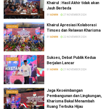
Khairul : Hasil Akhir tidak akan
Jauh Berbeda
BY
ADMIN
27 NOVEMBER 2024
Khairul Apresiasi Kolaborasi
POLITIK
Timses dan Relawan Kharisma
BY
ADMIN
22 NOVEMBER 2024
Sukses, Debat Publik Kedua
POLITIK
Berjalan Lancar
BY
ADMIN
21 NOVEMBER 2024
Jaga Keseimbangan
POLITIK
Pembangunan dan Lingkungan,
Kharisma Bakal Menambah
Ruang Terbuka Hijau