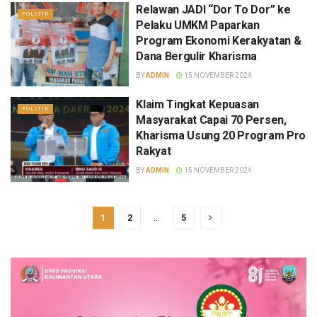
Relawan JADI “Dor To Dor” ke
POLITIK
Pelaku UMKM Paparkan
Program Ekonomi Kerakyatan &
Dana Bergulir Kharisma
BY
ADMIN
15 NOVEMBER 2024
Klaim Tingkat Kepuasan
POLITIK
Masyarakat Capai 70 Persen,
Kharisma Usung 20 Program Pro
Rakyat
BY
ADMIN
15 NOVEMBER 2024
1
2
…
5