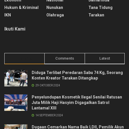
Ekonomi
Nasional
Samarinda
Hukum & Kriminal
Nunukan
Tana Tidung
IKN
Olahraga
Tarakan
Ikuti Kami
Trending
Comments
Latest
Diduga Terlibat Peredaran Sabu 74 Kg, Seorang
Konten Kreator Tarakan Ditangkap
29 OKTOBER 2024
Penyelundupan Kosmetik Ilegal Senilai Ratusan
Juta Milik Haji Hasyim Digagalkan Satrol
Lantamal XIII
14 SEPTEMBER 2024
Dugaan Cemarkan Nama Baik LDII, Pemilik Akun