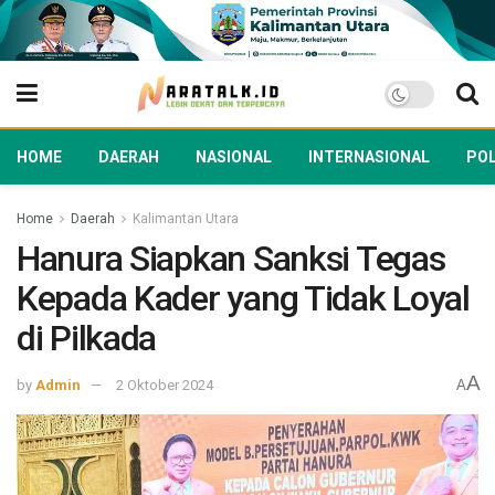
HOME
DAERAH
NASIONAL
INTERNASIONAL
POL
Home
Daerah
Kalimantan Utara
Hanura Siapkan Sanksi Tegas
Kepada Kader yang Tidak Loyal
di Pilkada
A
by
Admin
2 Oktober 2024
A