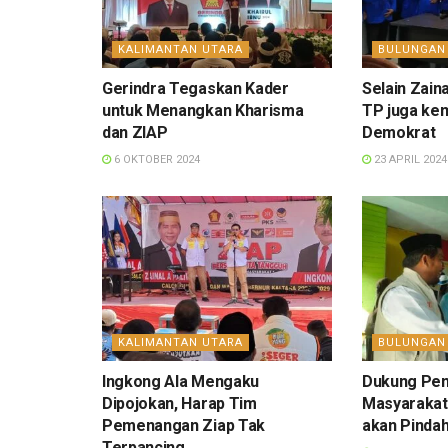
KALIMANTAN UTARA
BULUNGAN
Gerindra Tegaskan Kader
Selain Zain
untuk Menangkan Kharisma
TP juga ke
dan ZIAP
Demokrat
6 OKTOBER 2024
23 APRIL 2024
KALIMANTAN UTARA
BULUNGAN
Ingkong Ala Mengaku
Dukung Pen
Dipojokan, Harap Tim
Masyarakat
Pemenangan Ziap Tak
akan Pinda
Terpancing