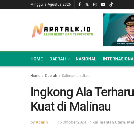
Minggu, 9 Agustus 2026
HOME
DAERAH
NASIONAL
INTERNASIONA
Home
Daerah
Kalimantan Utara
Ingkong Ala Terha
Kuat di Malinau
by
Admin
16 Oktober 2024
in
Kalimantan Utara
,
Mal