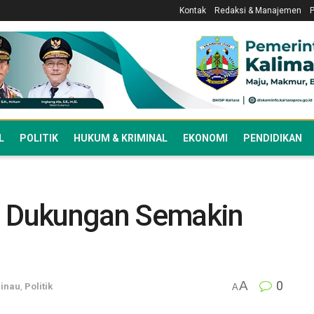
Kontak
Redaksi & Manajemen
L
POLITIK
HUKUM & KRIMINAL
EKONOMI
PENDIDIKAN
ru Dukungan Semakin
A
0
inau
,
Politik
A