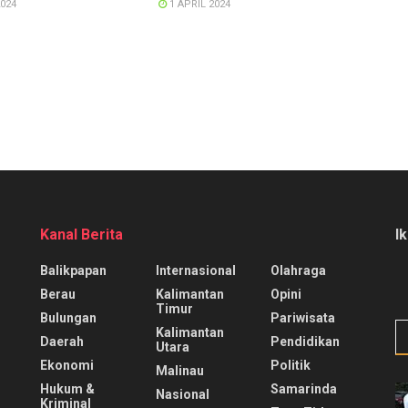
024
1 APRIL 2024
Kanal Berita
I
Balikpapan
Internasional
Olahraga
Berau
Kalimantan
Opini
Timur
Bulungan
Pariwisata
Kalimantan
Daerah
Pendidikan
Utara
Ekonomi
Politik
Malinau
Hukum &
Samarinda
Nasional
Kriminal