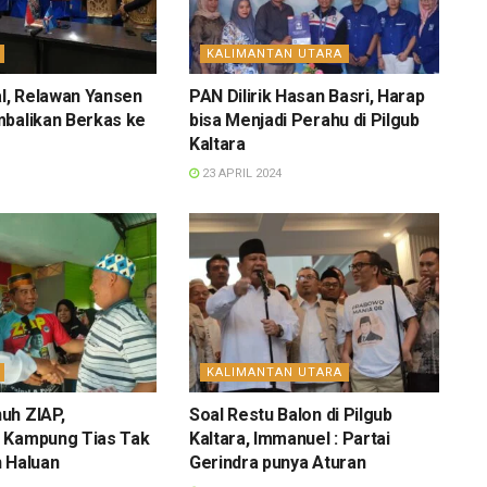
KALIMANTAN UTARA
al, Relawan Yansen
PAN Dilirik Hasan Basri, Harap
mbalikan Berkas ke
bisa Menjadi Perahu di Pilgub
Kaltara
23 APRIL 2024
KALIMANTAN UTARA
uh ZIAP,
Soal Restu Balon di Pilgub
 Kampung Tias Tak
Kaltara, Immanuel : Partai
h Haluan
Gerindra punya Aturan