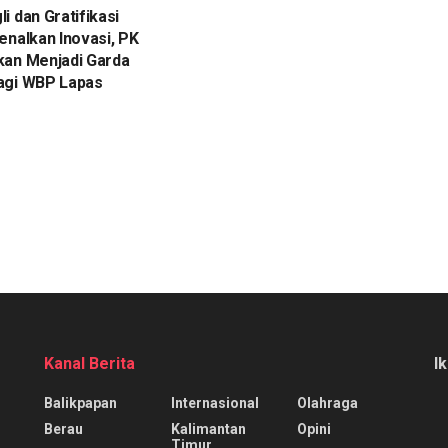
i dan Gratifikasi
enalkan Inovasi, PK
kan Menjadi Garda
agi WBP Lapas
Kanal Berita
I
Balikpapan
Internasional
Olahraga
Berau
Kalimantan
Opini
Timur