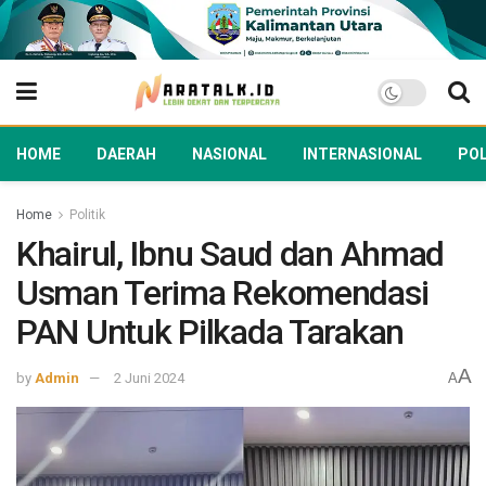
HOME
DAERAH
NASIONAL
INTERNASIONAL
POL
Home
Politik
Khairul, Ibnu Saud dan Ahmad
Usman Terima Rekomendasi
PAN Untuk Pilkada Tarakan
A
by
Admin
2 Juni 2024
A