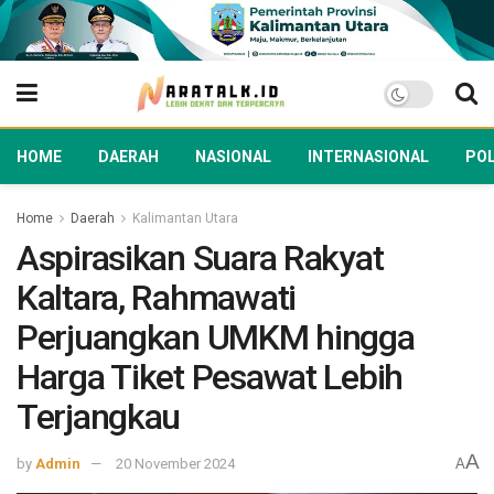
HOME
DAERAH
NASIONAL
INTERNASIONAL
POL
Home
Daerah
Kalimantan Utara
Aspirasikan Suara Rakyat
Kaltara, Rahmawati
Perjuangkan UMKM hingga
Harga Tiket Pesawat Lebih
Terjangkau
A
by
Admin
20 November 2024
A