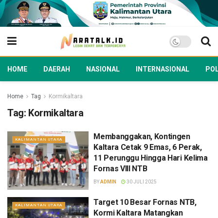
HOME
DAERAH
NASIONAL
INTERNASIONAL
POL
Home
Tag
Kormikaltara
Tag:
Kormikaltara
Membanggakan, Kontingen
KALIMANTAN UTARA
Kaltara Cetak 9 Emas, 6 Perak,
11 Perunggu Hingga Hari Kelima
Fornas VIII NTB
BY
ADMIN
30 JULI 2025
Target 10 Besar Fornas NTB,
KALIMANTAN UTARA
Kormi Kaltara Matangkan