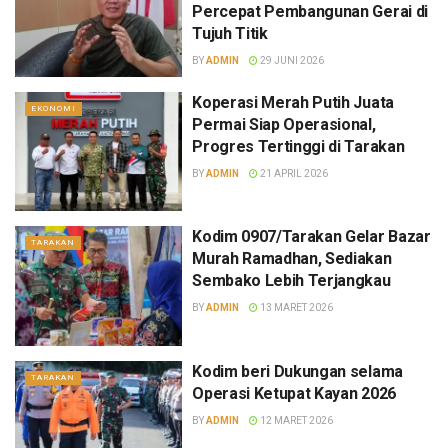
Percepat Pembangunan Gerai di
Tujuh Titik
BY
ADMIN
29 JUNI 2026
Koperasi Merah Putih Juata
EKONOMI
Permai Siap Operasional,
Progres Tertinggi di Tarakan
BY
ADMIN
21 APRIL 2026
Kodim 0907/Tarakan Gelar Bazar
TARAKAN
Murah Ramadhan, Sediakan
Sembako Lebih Terjangkau
BY
ADMIN
13 MARET 2026
Kodim beri Dukungan selama
TARAKAN
Operasi Ketupat Kayan 2026
BY
ADMIN
12 MARET 2026