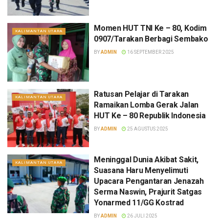
Momen HUT TNI Ke – 80, Kodim
KALIMANTAN UTARA
0907/Tarakan Berbagi Sembako
BY
ADMIN
16 SEPTEMBER 2025
Ratusan Pelajar di Tarakan
KALIMANTAN UTARA
Ramaikan Lomba Gerak Jalan
HUT Ke – 80 Republik Indonesia
BY
ADMIN
25 AGUSTUS 2025
Meninggal Dunia Akibat Sakit,
KALIMANTAN UTARA
Suasana Haru Menyelimuti
Upacara Pengantaran Jenazah
Serma Naswin, Prajurit Satgas
Yonarmed 11/GG Kostrad
BY
ADMIN
26 JULI 2025