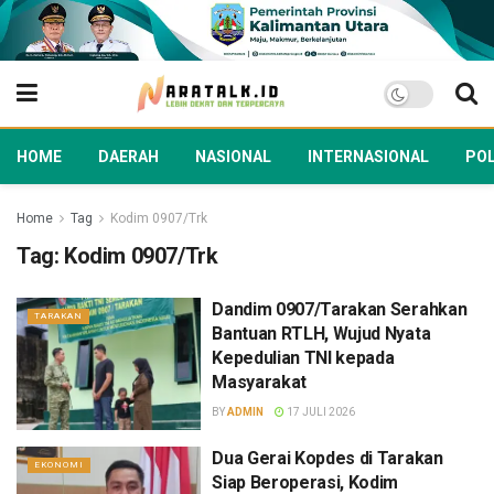
HOME
DAERAH
NASIONAL
INTERNASIONAL
POL
Home
Tag
Kodim 0907/Trk
Tag:
Kodim 0907/Trk
Dandim 0907/Tarakan Serahkan
TARAKAN
Bantuan RTLH, Wujud Nyata
Kepedulian TNI kepada
Masyarakat
BY
ADMIN
17 JULI 2026
Dua Gerai Kopdes di Tarakan
EKONOMI
Siap Beroperasi, Kodim