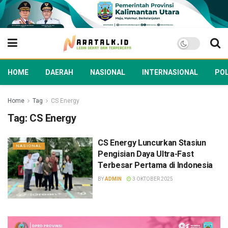
HOME
DAERAH
NASIONAL
INTERNASIONAL
POL
Home
Tag
CS Energy
Tag:
CS Energy
CS Energy Luncurkan Stasiun
NASIONAL
Pengisian Daya Ultra-Fast
Terbesar Pertama di Indonesia
BY
ADMIN
3 OKTOBER 2025