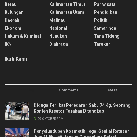
Berau
Kalimantan Timur
Pariwisata
Bulungan
Kalimantan Utara
Pendidikan
Daerah
Malinau
Politik
Ekonomi
Nasional
Samarinda
Hukum & Kriminal
Nunukan
Tana Tidung
IKN
Olahraga
Tarakan
Ikuti Kami
Trending
Comments
Latest
Diduga Terlibat Peredaran Sabu 74 Kg, Seorang
Konten Kreator Tarakan Ditangkap
29 OKTOBER 2024
Penyelundupan Kosmetik Ilegal Senilai Ratusan