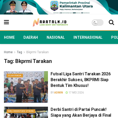
HOME
DAERAH
NASIONAL
INTERNASIONAL
POL
Home
Tag
Bkprmi Tarakan
Tag:
Bkprmi Tarakan
Futsal Liga Santri Tarakan 2026
OLAHRAGA
Berakhir Sukses, BKPRMI Siap
Bentuk Tim Khusus!
BY
ADMIN
17 MEI 2026
Derbi Santri di Partai Puncak!
KALIMANTAN UTARA
Siapa yang Akan Berjaya di Final