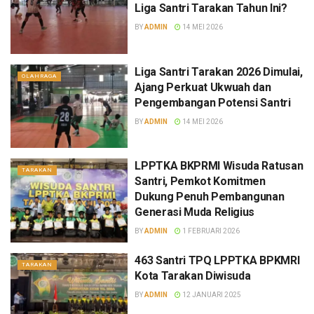
Liga Santri Tarakan Tahun Ini?
BY
ADMIN
14 MEI 2026
Liga Santri Tarakan 2026 Dimulai,
OLAHRAGA
Ajang Perkuat Ukwuah dan
Pengembangan Potensi Santri
BY
ADMIN
14 MEI 2026
LPPTKA BKPRMI Wisuda Ratusan
TARAKAN
Santri, Pemkot Komitmen
Dukung Penuh Pembangunan
Generasi Muda Religius
BY
ADMIN
1 FEBRUARI 2026
463 Santri TPQ LPPTKA BPKMRI
TARAKAN
Kota Tarakan Diwisuda
BY
ADMIN
12 JANUARI 2025