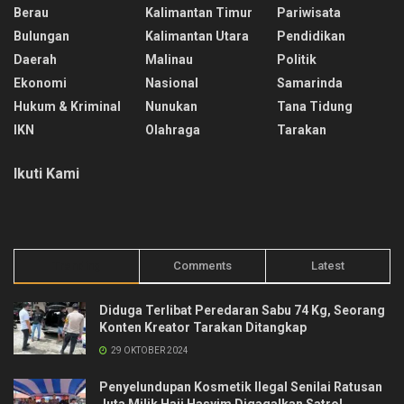
Berau
Kalimantan Timur
Pariwisata
Bulungan
Kalimantan Utara
Pendidikan
Daerah
Malinau
Politik
Ekonomi
Nasional
Samarinda
Hukum & Kriminal
Nunukan
Tana Tidung
IKN
Olahraga
Tarakan
Ikuti Kami
Trending
Comments
Latest
Diduga Terlibat Peredaran Sabu 74 Kg, Seorang
Konten Kreator Tarakan Ditangkap
29 OKTOBER 2024
Penyelundupan Kosmetik Ilegal Senilai Ratusan