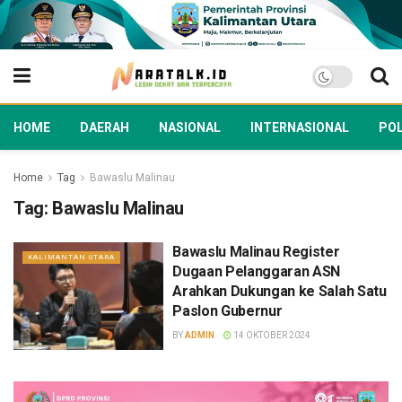
HOME
DAERAH
NASIONAL
INTERNASIONAL
POL
Home
Tag
Bawaslu Malinau
Tag:
Bawaslu Malinau
Bawaslu Malinau Register
KALIMANTAN UTARA
Dugaan Pelanggaran ASN
Arahkan Dukungan ke Salah Satu
Paslon Gubernur
BY
ADMIN
14 OKTOBER 2024