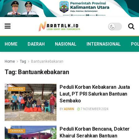
HOME
DAERAH
NASIONAL
INTERNASIONAL
POL
Home
Tag
Bantuankebakaran
Tag:
Bantuankebakaran
Peduli Korban Kebakaran Juata
TARAKAN
Laut, PT PRI Salurkan Bantuan
Sembako
BY
ADMIN
7 NOVEMBER 2024
Peduli Korban Bencana, Dokter
TARAKAN
Khairul Serahkan Bantuan