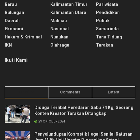
Berau
Kalimantan Timur
Pariwisata
Bulungan
Kalimantan Utara
Pendidikan
Daerah
Malinau
Politik
Ekonomi
Nasional
Samarinda
Hukum & Kriminal
Nunukan
Tana Tidung
IKN
Olahraga
Tarakan
Ikuti Kami
Trending
Comments
Latest
Diduga Terlibat Peredaran Sabu 74 Kg, Seorang
Konten Kreator Tarakan Ditangkap
29 OKTOBER 2024
Penyelundupan Kosmetik Ilegal Senilai Ratusan