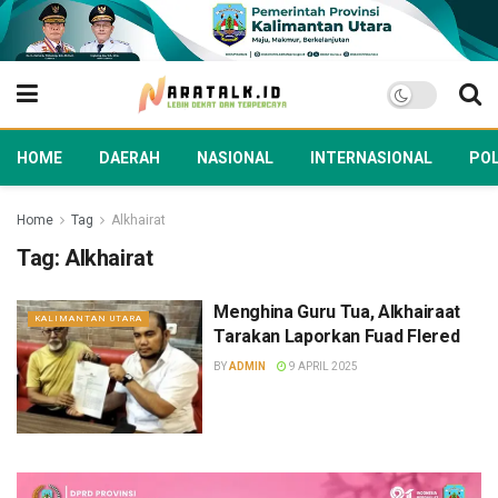
HOME
DAERAH
NASIONAL
INTERNASIONAL
POL
Home
Tag
Alkhairat
Tag:
Alkhairat
Menghina Guru Tua, Alkhairaat
KALIMANTAN UTARA
Tarakan Laporkan Fuad Flered
BY
ADMIN
9 APRIL 2025