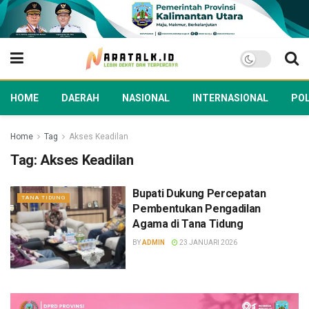
HOME
DAERAH
NASIONAL
INTERNASIONAL
POL
Home
Tag
Akses Keadilan
Tag:
Akses Keadilan
Bupati Dukung Percepatan
TANA TIDUNG
Pembentukan Pengadilan
Agama di Tana Tidung
BY
ADMIN
23 JANUARI 2026