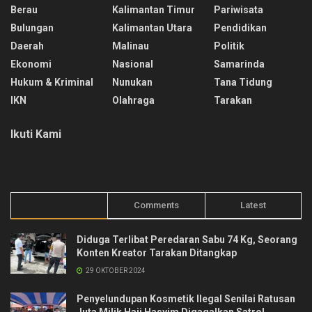
Berau
Kalimantan Timur
Pariwisata
Bulungan
Kalimantan Utara
Pendidikan
Daerah
Malinau
Politik
Ekonomi
Nasional
Samarinda
Hukum & Kriminal
Nunukan
Tana Tidung
IKN
Olahraga
Tarakan
Ikuti Kami
Trending
Comments
Latest
Diduga Terlibat Peredaran Sabu 74 Kg, Seorang
Konten Kreator Tarakan Ditangkap
29 OKTOBER 2024
Penyelundupan Kosmetik Ilegal Senilai Ratusan