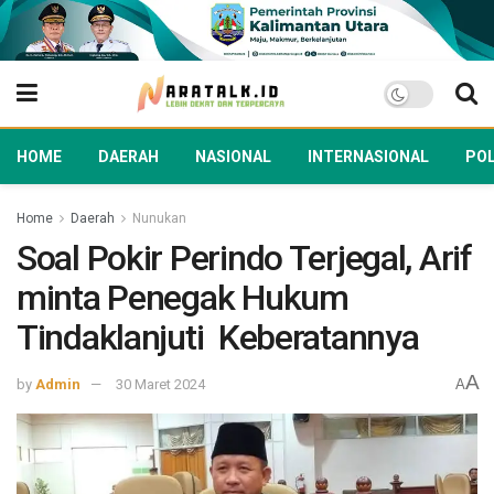
HOME
DAERAH
NASIONAL
INTERNASIONAL
POL
Home
Daerah
Nunukan
Soal Pokir Perindo Terjegal, Arif
minta Penegak Hukum
Tindaklanjuti Keberatannya
A
by
Admin
30 Maret 2024
A