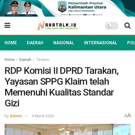
HOME
DAERAH
NASIONAL
INTERNASIONAL
POL
Home
Daerah
Tarakan
RDP Komisi II DPRD Tarakan,
Yayasan SPPG Klaim telah
Memenuhi Kualitas Standar
Gizi
A
by
Admin
4 Maret 2026
A