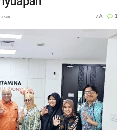
enyuapan
A
0
rakan
A