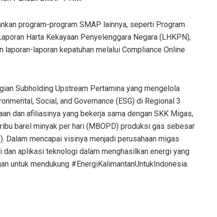
lankan program-program SMAP lainnya, seperti Program
 Laporan Harta Kekayaan Penyelenggara Negara (LHKPN),
 laporan-laporan kepatuhan melalui Compliance Online
agian Subholding Upstream Pertamina yang mengelola
ronmental, Social, and Governance (ESG) di Regional 3
haan dan afiliasinya yang bekerja sama dengan SKK Migas,
ribu barel minyak per hari (MBOPD) produksi gas sebesar
D). Dalam mencapai visinya menjadi perusahaan migas
i dan aplikasi teknologi dalam menghasilkan energi yang
ungan untuk mendukung #EnergiKalimantanUntukIndonesia.