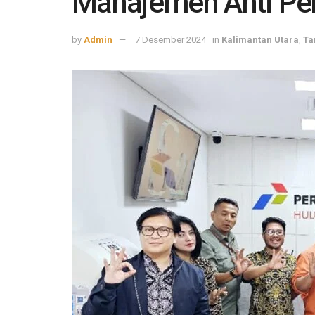
Manajemen Anti P
by
Admin
7 Desember 2024
in
Kalimantan Utara
,
Ta