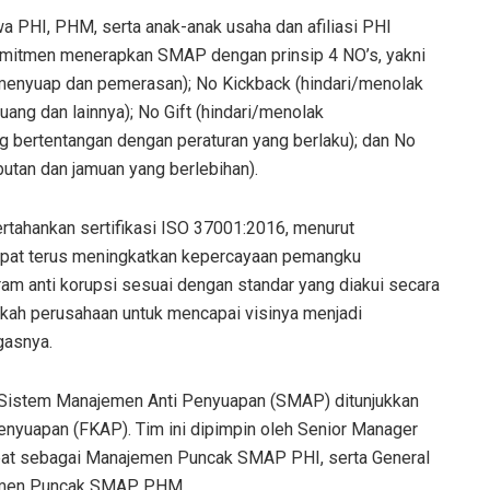
a PHI, PHM, serta anak-anak usaha dan afiliasi PHI
komitmen menerapkan SMAP dengan prinsip 4 NO’s, yakni
 menyuap dan pemerasan); No Kickback (hindari/menolak
ang dan lainnya); No Gift (hindari/menolak
g bertentangan dengan peraturan yang berlaku); dan No
utan dan jamuan yang berlebihan).
ahankan sertifikasi ISO 37001:2016, menurut
dapat terus meningkatkan kepercayaan pemangku
am anti korupsi sesuai dengan standar yang diakui secara
ngkah perusahaan untuk mencapai visinya menjadi
gasnya.
istem Manajemen Anti Penyuapan (SMAP) ditunjukkan
nyuapan (FKAP). Tim ini dipimpin oleh Senior Manager
abat sebagai Manajemen Puncak SMAP PHI, serta General
jemen Puncak SMAP PHM.