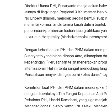
Direktur Utama PHI, Sunaryanto menjelaskan bahw
lainnya di lingkungan Regional 3 Kalimantan ber
No Bribery (hindari/menolak segala bentuk suap
meminta komisi, tanda terima kasih dalam bentuk u
penerimaan/pemberian hadiah atau gratifikasi yan
Luxurious Hospitality (hindari/menolak pemnyamb
Dengan keberhasilan PHI dan PHM dalam mempert
Sunaryanto yang biasa disapa Anto, diharapkan 
kepentingan. “Perusahaan telah menerapkan progr
internasional. Hal ini tentu sangat mendukung la
Perusahaan minyak dan gas bumi kelas dunia,” te
Komitmen kuat PHI dan PHM dalam menerapkan S
dengan dibentuknya Tim Fungsi Kepatuhan Anti Pe
Relations PHI, Handri Ramdhani, yang juga menj
Manager Zona 8, Setyo Sapto Edi, selaku Mana