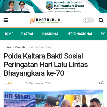
HOME
DAERAH
NASIONAL
INTERNASIONAL
POL
Home
Daerah
Kalimantan Utara
Polda Kaltara Bakti Sosial
Peringatan Hari Lalu Lintas
Bhayangkara ke-70
A
by
Admin
22 September 2025
A