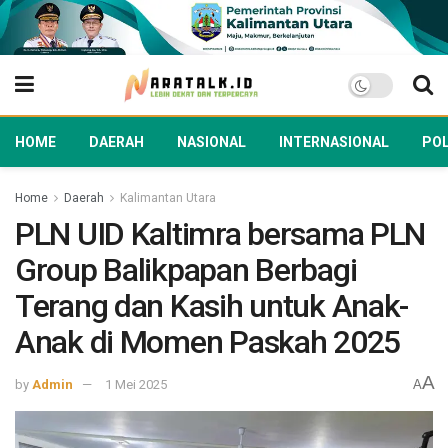
HOME
DAERAH
NASIONAL
INTERNASIONAL
POL
Home
Daerah
Kalimantan Utara
PLN UID Kaltimra bersama PLN
Group Balikpapan Berbagi
Terang dan Kasih untuk Anak-
Anak di Momen Paskah 2025
A
by
Admin
1 Mei 2025
A