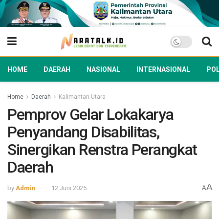
HOME
DAERAH
NASIONAL
INTERNASIONAL
POL
Home
Daerah
Kalimantan Utara
Pemprov Gelar Lokakarya
Penyandang Disabilitas,
Sinergikan Renstra Perangkat
Daerah
A
by
Admin
12 Juni 2025
A