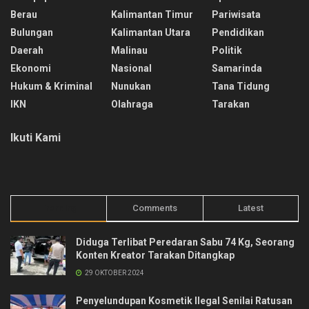
Berau
Kalimantan Timur
Pariwisata
Bulungan
Kalimantan Utara
Pendidikan
Daerah
Malinau
Politik
Ekonomi
Nasional
Samarinda
Hukum & Kriminal
Nunukan
Tana Tidung
IKN
Olahraga
Tarakan
Ikuti Kami
Trending
Comments
Latest
Diduga Terlibat Peredaran Sabu 74 Kg, Seorang
Konten Kreator Tarakan Ditangkap
29 OKTOBER 2024
Penyelundupan Kosmetik Ilegal Senilai Ratusan