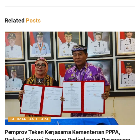
Related
Posts
KALIMANTAN UTARA
Pemprov Teken Kerjasama Kementerian PPPA,
Perkuat Sinergi Program Perlindungan Perempuan