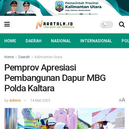
HOME
DAERAH
NASIONAL
INTERNASIONAL
POL
Home
Daerah
Kalimantan Utara
Pemprov Apresiasi
Pembangunan Dapur MBG
Polda Kaltara
A
by
Admin
14 Mei 2025
A