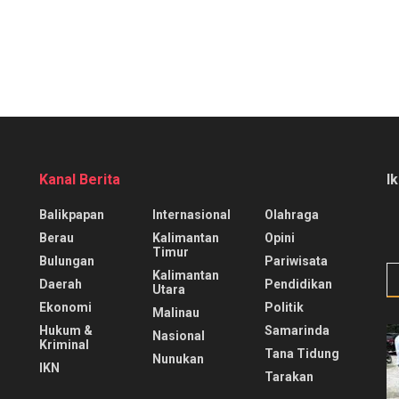
Kanal Berita
I
Balikpapan
Internasional
Olahraga
Berau
Kalimantan
Opini
Timur
Bulungan
Pariwisata
Kalimantan
Daerah
Pendidikan
Utara
Ekonomi
Politik
Malinau
Hukum &
Samarinda
Nasional
Kriminal
Tana Tidung
Nunukan
IKN
Tarakan