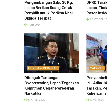
Pengembangan Sabu 30 Kg,
DPRD Tarak
Lapas Berikan Ruang Gerak
Lapas, Tind
Penyidik untuk Periksa Napi
Pasca Insi
Diduga Terlibat
2 OKTOBER 20
7 MEI 2024
HUKUM & KRIMINAL
TARAKAN
Ditengah Tantangan
Penyembeli
Overcrowded, Lapas Tegaskan
Idul Adha 14
Komitmen Cegah Peredaran
Tarakan, P
Narkotika
Kebersamaa
27 APRIL 2026
27 MEI 2026