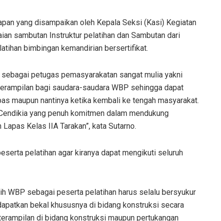
apan yang disampaikan oleh Kepala Seksi (Kasi) Kegiatan
paian sambutan Instruktur pelatihan dan Sambutan dari
tihan bimbingan kemandirian bersertifikat.
i sebagai petugas pemasyarakatan sangat mulia yakni
terampilan bagi saudara-saudara WBP sehingga dapat
pas maupun nantinya ketika kembali ke tengah masyarakat.
 Cendikia yang penuh komitmen dalam mendukung
Lapas Kelas IIA Tarakan”, kata Sutarno.
serta pelatihan agar kiranya dapat mengikuti seluruh
lebih WBP sebagai peserta pelatihan harus selalu bersyukur
apatkan bekal khususnya di bidang konstruksi secara
keterampilan di bidang konstruksi maupun pertukangan