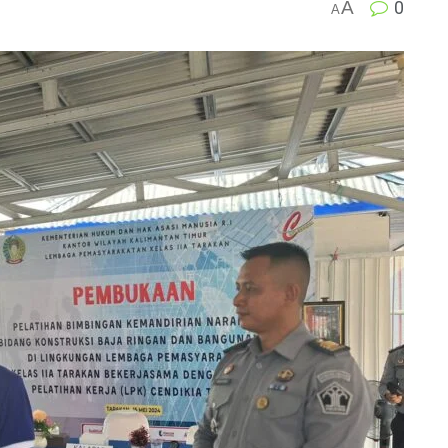
A
0
A