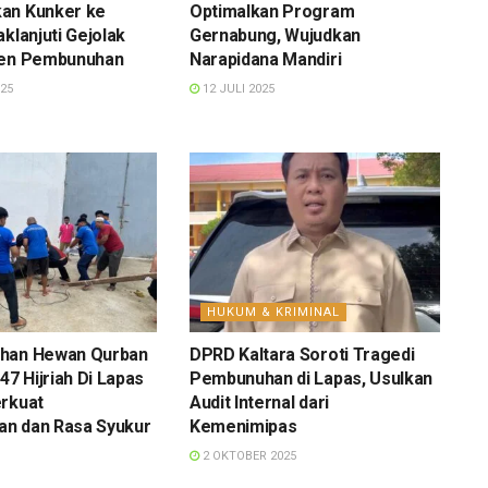
an Kunker ke
Optimalkan Program
aklanjuti Gejolak
Gernabung, Wujudkan
den Pembunuhan
Narapidana Mandiri
25
12 JULI 2025
HUKUM & KRIMINAL
han Hewan Qurban
DPRD Kaltara Soroti Tragedi
47 Hijriah Di Lapas
Pembunuhan di Lapas, Usulkan
erkuat
Audit Internal dari
n dan Rasa Syukur
Kemenimipas
2 OKTOBER 2025