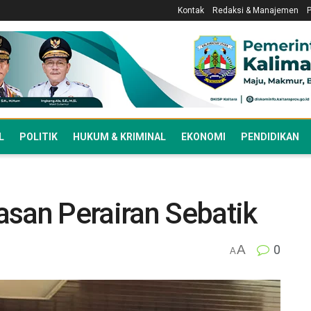
Kontak
Redaksi & Manajemen
L
POLITIK
HUKUM & KRIMINAL
EKONOMI
PENDIDIKAN
asan Perairan Sebatik
A
0
A