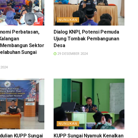
NUNUKAN
nomi Perbatasan,
Dialog KNPI, Potensi Pemuda
Kalangan
Ujung Tombak Pembangunan
 Membangun Sektor
Desa
Pelabuhan Sungai
29 DESEMBER 2024
2024
NUNUKAN
dulian KUPP Sungai
KUPP Sungai Nyamuk Kenalkan