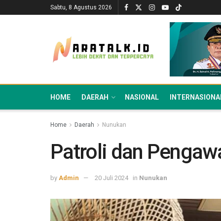
Sabtu, 8 Agustus 2026
HOME
DAERAH
NASIONAL
INTERNASIONA
Home
Daerah
Nunukan
Patroli dan Pengaw
by
Admin
20 Juli 2024
in
Nunukan