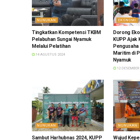
NUNUKAN
EKONOMI
Tingkatkan Kompetensi TKBM
Dorong Eko
Pelabuhan Sungai Nyamuk
KUPP Ajak 
Melalui Pelatihan
Pengusaha
Maritim di 
14 AGUSTUS 2024
Nyamuk
12 DESEMBER 
NUNUKAN
NUNUKAN
Sambut Harhubnas 2024, KUPP
Wujud Kepe