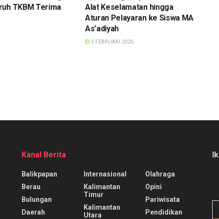
ruh TKBM Terima
Alat Keselamatan hingga
Aturan Pelayaran ke Siswa MA
As’adiyah
5 FEBRUARI 2026
Kanal Berita
I
Balikpapan
Internasional
Olahraga
Berau
Kalimantan
Opini
Timur
Bulungan
Pariwisata
Kalimantan
Daerah
Pendidikan
Utara