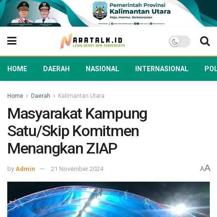
HOME
DAERAH
NASIONAL
INTERNASIONAL
POL
Home
Daerah
Kalimantan Utara
Masyarakat Kampung
Satu/Skip Komitmen
Menangkan ZIAP
A
by
Admin
21 November 2024
A