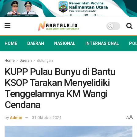
HOME
DAERAH
NASIONAL
INTERNASIONAL
POL
Home
Daerah
Bulungan
KUPP Pulau Bunyu di Bantu
KSOP Tarakan Menyelidiki
Tenggelamnya KM Wangi
Cendana
A
by
Admin
31 Oktober 2024
A