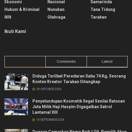
Ekonomi
Nasional
Samarinda
Hukum & Kriminal
Nunukan
Tana Tidung
IKN
Olahraga
Tarakan
Ikuti Kami
Trending
Comments
Latest
Diduga Terlibat Peredaran Sabu 74 Kg, Seorang
Konten Kreator Tarakan Ditangkap
29 OKTOBER 2024
Penyelundupan Kosmetik Ilegal Senilai Ratusan
Juta Milik Haji Hasyim Digagalkan Satrol
Lantamal XIII
14 SEPTEMBER 2024
Dugaan Cemarkan Nama Baik LDII, Pemilik Akun